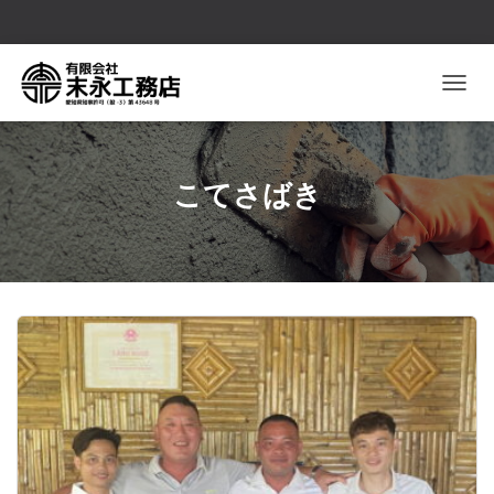
ナビゲ
こてさばき